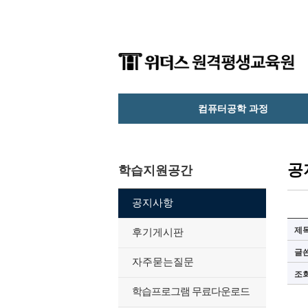
컴퓨터공학 과정
공
학습지원공간
공지사항
제
후기게시판
글
자주묻는질문
조
학습프로그램 무료다운로드