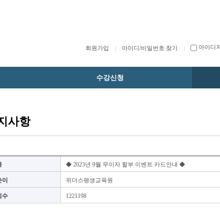
아이디
회원가입
|
아이디/비밀번호 찾기
|
수강신청
지사항
목
◆ 2023년 9월 무이자 할부 이벤트 카드안내 ◆
쓴이
위더스평생교육원
회수
1221198