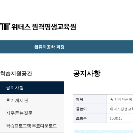
컴퓨터공학 과정
공지사항
학습지원공간
공지사항
제목
★ 컴퓨터공학 
후기게시판
글쓴이
위더스평생교
자주묻는질문
조회수
1560115
학습프로그램 무료다운로드