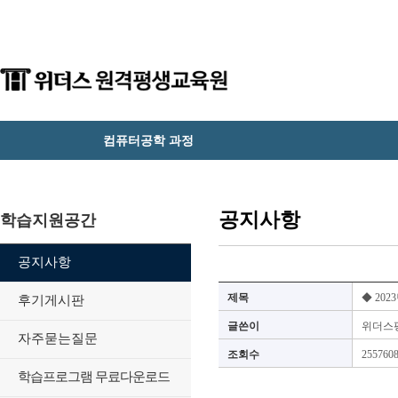
컴퓨터공학 과정
공지사항
학습지원공간
공지사항
제목
◆ 20
후기게시판
글쓴이
위더스
자주묻는질문
조회수
255760
학습프로그램 무료다운로드