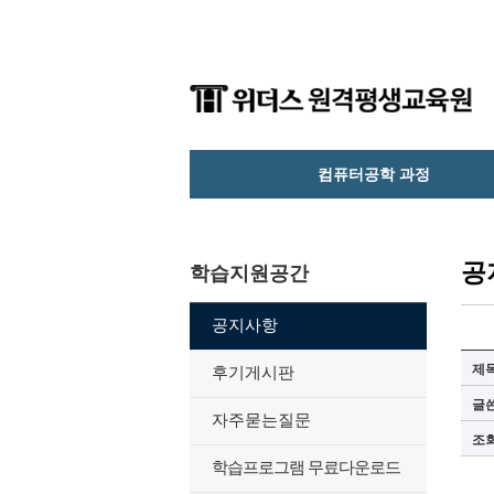
컴퓨터공학 과정
공
학습지원공간
공지사항
제
후기게시판
글
자주묻는질문
조
학습프로그램 무료다운로드