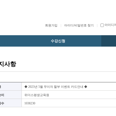
아이디
회원가입
|
아이디/비밀번호 찾기
|
수강신청
지사항
목
◆ 2023년 5월 무이자 할부 이벤트 카드안내 ◆
쓴이
위더스평생교육원
회수
1038230