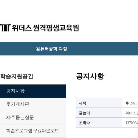
컴퓨터공학 과정
공지사항
학습지원공간
공지사항
제목
◆ 20
후기게시판
글쓴이
위더스
자주묻는질문
조회수
137003
학습프로그램 무료다운로드