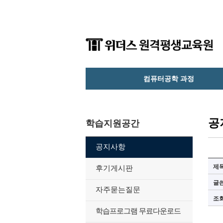
컴퓨터공학 과정
공
학습지원공간
공지사항
제
후기게시판
글
자주묻는질문
조
학습프로그램 무료다운로드