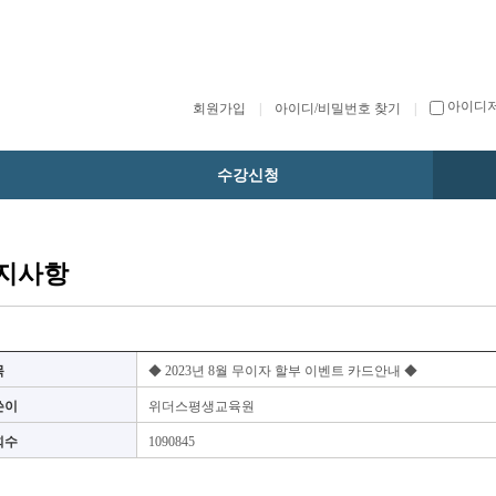
아이디
회원가입
|
아이디/비밀번호 찾기
|
수강신청
지사항
목
◆ 2023년 8월 무이자 할부 이벤트 카드안내 ◆
쓴이
위더스평생교육원
회수
1090845