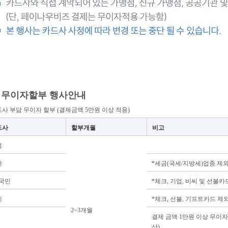
월 무이자할부 행사안내
사 부담 무이자 할부 (결제금액 5만원 이상 적용)
드사
할부개월
비고
성
한
*세금(국세/지방세)업종 제
B국민
*체크, 기업, 비씨 및 선불카
데
*체크, 선불, 기프트카드 제
2~3개월
결제 금액 1만원 이상 무이자
상)