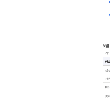
8
카드
카
삼
신
K
롯