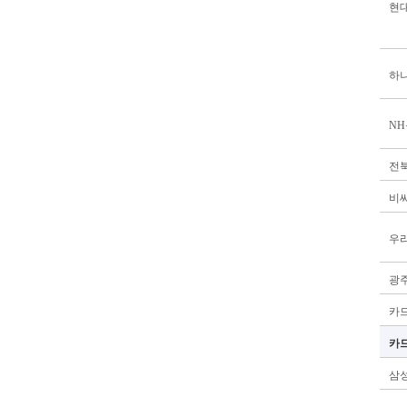
현
하
N
전
비
우
광
카드
카
삼