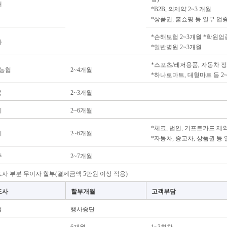
대
*B2B, 의제약 2~3 개월
*상품권, 홈쇼핑 등 일부 업
*손해보험 2~3개월 *학원업
나
*일반병원 2~3개월
*스포츠/레저용품, 자동차 정
H농협
2~4개월
*하나로마트, 대형마트 등 2
북
2~3개월
씨
2~6개월
*체크, 법인, 기프트카드 제
리
2~6개월
*자동차, 중고차, 상품권 등
주
2~7개월
사 부분 무이자 할부(결제금액 5만원 이상 적용)
드사
할부개월
고객부담
성
행사중단