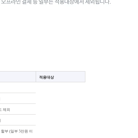
적용대상
외
드 제외
외
 할부 (일부 5만원 이