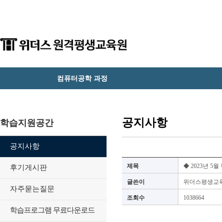
컴퓨터공학 과정
공지사항
학습지원공간
공지사항
제목
◆ 2023년 
후기게시판
글쓴이
위더스평생교
자주묻는질문
조회수
1038664
학습프로그램 무료다운로드