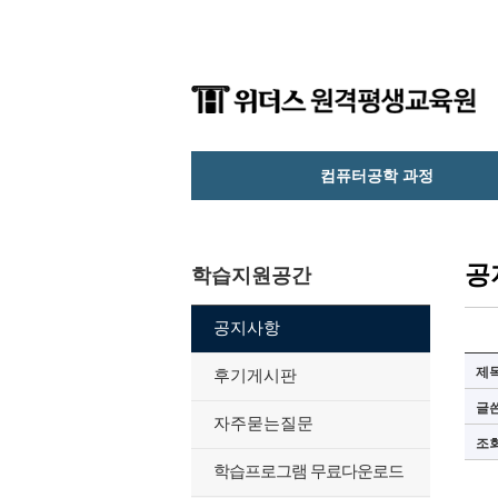
컴퓨터공학 과정
공
학습지원공간
공지사항
제
후기게시판
글
자주묻는질문
조
학습프로그램 무료다운로드