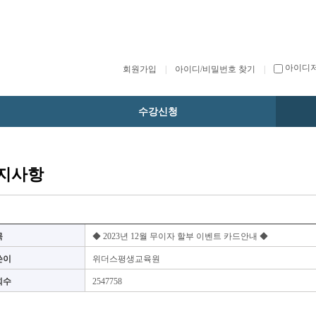
아이디
회원가입
|
아이디/비밀번호 찾기
|
수강신청
지사항
목
◆ 2023년 12월 무이자 할부 이벤트 카드안내 ◆
쓴이
위더스평생교육원
회수
2547758