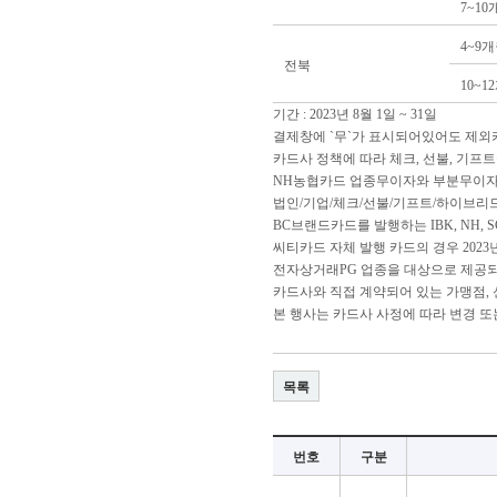
7~10
4~9
전북
10~1
기간 : 2023년 8월 1일 ~ 31일
결제창에 `무`가 표시되어있어도 제
카드사 정책에 따라 체크, 선불, 기프
NH농협카드 업종무이자와 부분무이자 
법인/기업/체크/선불/기프트/하이브리
BC브랜드카드를 발행하는 IBK, NH, 
씨티카드 자체 발행 카드의 경우 20
전자상거래PG 업종을 대상으로 제공되는 
카드사와 직접 계약되어 있는 가맹점, 
본 행사는 카드사 사정에 따라 변경 또
목록
번호
구분