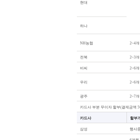
현대
하나
NH농협
2~4
전북
2~3
비씨
2~6
우리
2~6
광주
2~7
카드사 부분 무이자 할부(결제금액 5
카드사
할부
삼성
행사