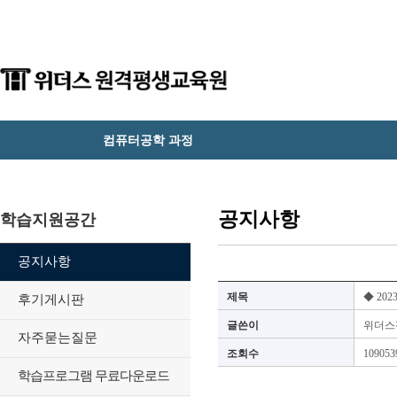
컴퓨터공학 과정
공지사항
학습지원공간
공지사항
제목
◆ 20
후기게시판
글쓴이
위더스
자주묻는질문
조회수
109053
학습프로그램 무료다운로드