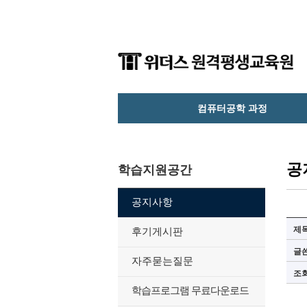
컴퓨터공학 과정
공
학습지원공간
공지사항
제
후기게시판
글
자주묻는질문
조
학습프로그램 무료다운로드