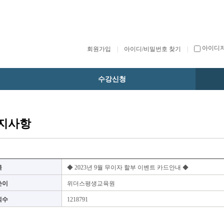
아이디
회원가입
|
아이디/비밀번호 찾기
|
수강신청
지사항
목
◆ 2023년 9월 무이자 할부 이벤트 카드안내 ◆
쓴이
위더스평생교육원
회수
1218791