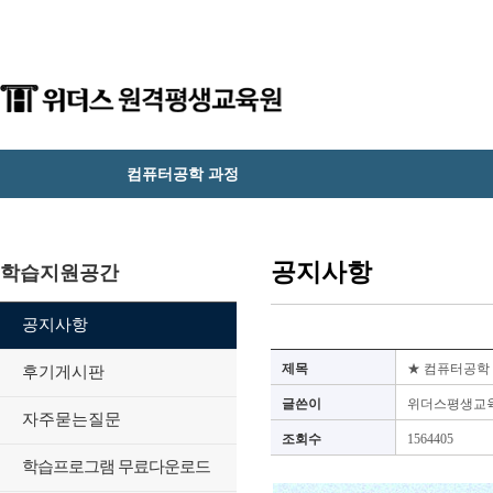
컴퓨터공학 과정
공지사항
학습지원공간
공지사항
제목
★ 컴퓨터공학 
후기게시판
글쓴이
위더스평생교
자주묻는질문
조회수
1564405
학습프로그램 무료다운로드