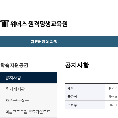
컴퓨터공학 과정
공지사항
학습지원공간
공지사항
제목
◆ 20
후기게시판
글쓴이
위더스
자주묻는질문
조회수
116911
학습프로그램 무료다운로드