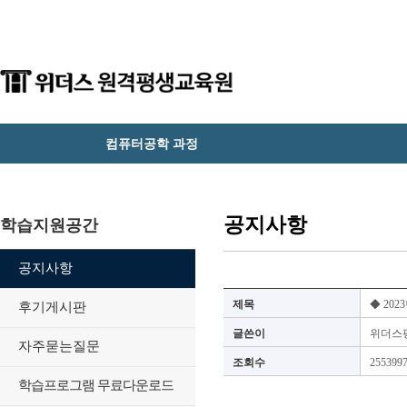
컴퓨터공학 과정
공지사항
학습지원공간
공지사항
제목
◆ 20
후기게시판
글쓴이
위더스
자주묻는질문
조회수
255399
학습프로그램 무료다운로드